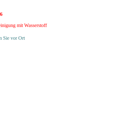
6
inigung mit Wasserstoff
n Sie vor Ort
emmingen fällt weg
chäftigen wir uns mit der Beseitigung von Dellen an Autos.
 sanfte
Ausbeultechnik
lassen wir jede Art von Beulen im