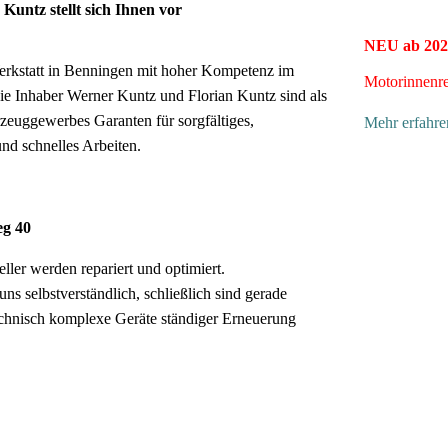
untz stellt sich Ihnen vor
NEU ab 202
Werkstatt in Benningen mit hoher Kompetenz im
Motorinnenre
ie Inhaber Werner Kuntz und Florian Kuntz sind als
rzeuggewerbes Garanten für sorgfältiges,
Mehr erfahre
nd schnelles Arbeiten.
eg 40
teller werden repariert und optimiert.
 uns selbstverständlich, schließlich sind gerade
echnisch komplexe Geräte ständiger Erneuerung
Filiale in M
Seit 2004 bes
Durch unsere